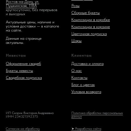
Ростов-на-Дону, ул.
Розы
Пушкинская, 118А
круглосуточно, без перерывов
Сборные букеты
и выходных
Композиции в коробке
Актуальные цены, наличие и
условия доставки — в каталоге
Композиции в корзине
на сайте.
Цветочная подписка
Данные на странице
Шары
актуальны.
Невестам
Клиентам
Оформление свадеб
Доставка и оплата
Букеты невесты
О нас
Свадебная подписка
Контакты
Блог о цветах
Условия возврата
ИП Скорик Виктория Андреевна
Политика обработки персональных
ИНН 234321592375
данных
Согласие на обработку
➤ Разработка сайта