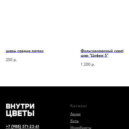
шары сердца латекс
Фольгированный серебр
1 код —
шар "Цифра 5"
250
р.
1 200
р.
Каталог
Акции
Хиты
+7 (988) 571-23-61
Монобукеты