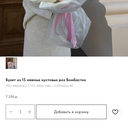
Букет из 15 нежных кустовых роз Бомбастик
SKU:
bfa64cb3-1773-4f06-9ebc-c12f08a1ecd9
7 250
р.
Добавить в корзину