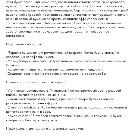
Этот букет создан для моментов, когда важна каждая деталь и искренность
чувств. 15 стеблей кустовых роз сорта «Бомбастик» образуют аккуратную,
пышную и невероятно нежную композицию. Сорт «Бомбастик» покоряет своей
изысканной окраской: кремовая основа лепестков мягко переходит в самый
нежный розовый румянец по краям, создавая эффект свежести и
трогательной красоты. Небольшой размер букета делает его идеальным,
ненавязчивым, но очень выразительным подарком. Он говорит о симпатии,
заботе, восхищении и прекрасно передает романтичное, светлое
настроение.
Идеальный выбор для:
· Первого свидания или романтической встречи: Нежный, элегантный и
совершенно непафосный жест.
· Мамы, бабушки или сестры: Трогательный знак любви и внимания к самым
близким.
· Коллеги или подруги в качестве комплимента или поддержки.
· Создания весеннего настроения в интерьере на радость себе.
Почему сорт «Бомбастик» так хорош:
· Утонченная двухцветность: Уникальный нежно-кремовый цвет с розовой
каймой выглядит дорого и изысканно.
· Идеальная форма: Аккуратные, среднего размера бутоны красиво
раскрываются, сохраняя форму.
· Отличная стойкость: Как и многие кустовые розы, «Бомбастик» отличается
долгим сроком жизни в вазе.
· Компактность: 15 стеблей создают полноценный, но не громоздкий букет,
который удобно держать в руках.
Наши условия для милых и элегантных подарков: