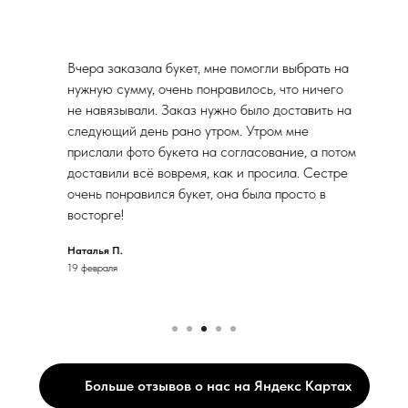
ой букетик, выслушали
Всегда свежие и разно
ольно быстро уже
Собирают в букеты с бо
ование, и отправили
Доставка по назначенн
исвежайшие, букет
внимательны и отзывчив
ий, однозначно
Рекомендую
 брать теперь только в
Виктория С.
19 декабря 2025
Больше отзывов о нас на Яндекс Картах