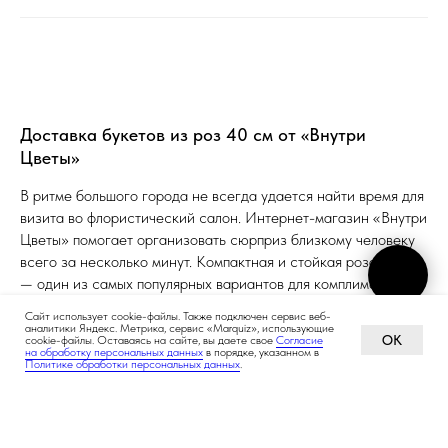
Доставка букетов из роз 40 см от «Внутри
Цветы»
В ритме большого города не всегда удается найти время для
визита во флористический салон. Интернет-магазин «Внутри
Цветы» помогает организовать сюрприз близкому человеку
всего за несколько минут. Компактная и стойкая роза 40 см
— один из самых популярных вариантов для комплимента,
который удобно отправить получателю. Мы работаем в
Ростове-на-Дону круглосуточно, поэтому заказ может быть
доставлен как ранним утром, так и поздней ночью.
Сайт использует cookie-файлы. Также подключен сервис веб-
аналитики Яндекс. Метрика, сервис «Marquiz», использующие
Наши сотрудники понимают ответственность, поэтому
OK
cookie-файлы. Оставаясь на сайте, вы даете свое
Согласие
ПРОЙТИ ТЕСТ
на обработку персональных данных
в порядке, указанном в
бережно перевозят каждую композицию. Несмотря на то, что
«Подберём идеальный букет»
Политике обработки персональных данных
.
роза 40 см обладает достаточно прочным стеблем, мы
используем надежную транспортировочную упаковку и
аквабоксы. Это гарантирует, что цветы приедут свежими и
готовыми радовать получателя. Вам не нужно переживать о