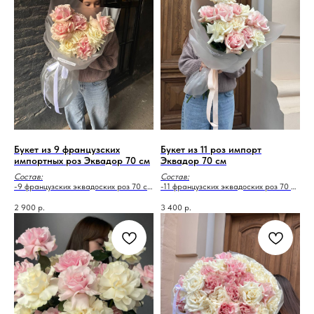
Букет из 9 французских
Букет из 11 роз импорт
импортных роз Эквадор 70 см
Эквадор 70 см
Состав:
Состав:
-9 французских эквадоских роз 70 см
-11 французских эквадоских роз 70 см
-дизайнерская упаковка
-дизайнерская упаковка
-аквабокс
-аквабокс
2 900
р.
3 400
р.
-транспортировочная коробка
-транспортировочная коробка