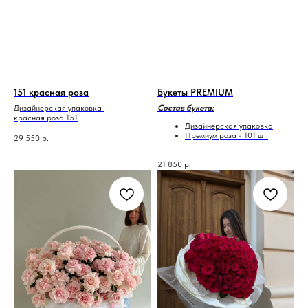
151 красная роза
Букеты PREMIUM
Дизайнерская упаковка
Состав букета:
красная роза 151
Дизайнерская упаковка
Премиум роза - 101 шт.
29 550
р.
21 850
р.