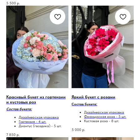
5 500
р.
Красивый букет из гортензии
Яркий букет с розами
и кустовых роз
Состав букета:
Состав букета:
Дизайнерская упаковка
Французская роза - 5 шт.
Дизайнерская упаковка
Кустовая роза - 8 шт.
Гортензия - 4 шт.
Диантус (гвоздика) - 5 шт.
5 000
р.
Кустовая роза - 9 шт.
7 850
р.