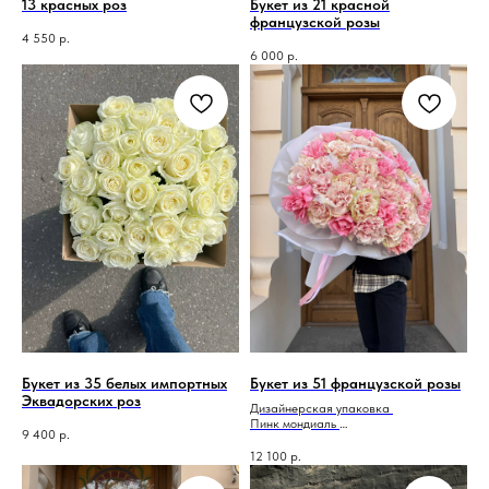
13 красных роз
Букет из 21 красной
французской розы
4 550
р.
6 000
р.
Букет из 35 белых импортных
Букет из 51 французской розы
Эквадорских роз
Дизайнерская упаковка
Пинк мондиаль
9 400
р.
Люсиана
12 100
р.