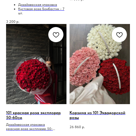
Дизайнерская упаковка
Кустовая роза Бомбастик - 7
шт.
3 200
р.
101 красная роза эксплорер
Корзина из 101 Эквадорской
50-60см
розы
Дизайнерская упаковка
26 860
р.
красная роза эксплорер 50-
60см-101