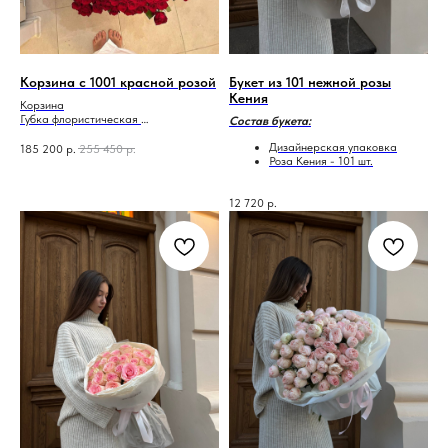
Корзина с 1001 красной розой
Букет из 101 нежной розы
Кения
Корзина
Губка флористическая
Состав букета:
Красные розы-1001
Дизайнерская упаковка
185 200
р.
255 450
р.
Роза Кения - 101 шт.
12 720
р.