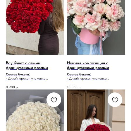
Вау букет с алыми
Нежная композиция с
французскими розами
французскими розами
Состав букета:
Состав букета:
- Дизайнерская упаковка
- Дизайнерская упаковка
- Французская роза - 37 шт.
- Коробка
- Флористическая губка (оазис)
8 900
р.
10 500
р.
- Французская роза - 25 шт.