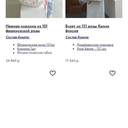
Нежная корзина из 101
Букет из 151 розы Кения
французской розы
фуксия
Состав букета:
Состав букета:
Французская роза 101шт
Дизайнерская упаковка
Корзина 1шт
Роза Кения - 151 шт.
Флористическая губка
(оазис)
26 860
Лента атласная
р.
17 560
р.