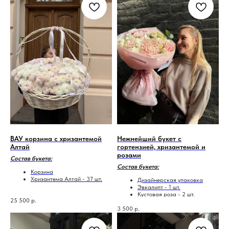
ВАУ корзина с хризантемой
Нежнейший букет с
Алтай
гортензией, хризантемой и
розами
Состав букета:
Состав букета:
Корзина
Хризантема Алтай - 37 шт.
Дизайнерская упаковка
Эвкалипт - 1 шт.
Кустовая роза - 2 шт.
25 500
р.
Хризантема Авиньон - 1 шт.
3 500
р.
Мондиаль роза - 1 шт.
Диантусы - 3 шт.
Алтай хризантема - 1 шт.