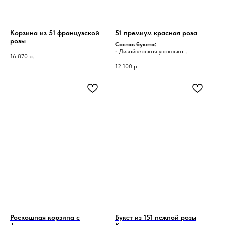
Корзина из 51 французской
51 премиум красная роза
розы
Состав букета:
- Дизайнерская упаковка
16 870
р.
- Одноголовая роза - 51 шт.
12 100
р.
Роскошная корзина с
Букет из 151 нежной розы