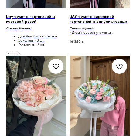
Вау букет с гортензией и
ВАУ букет с сиреневой
кустовой розой
гортензией и ранункулюсами
Состав букета:
Состав букета:
- Дизайнерская упаковка
Дизайнерская упаковка
- Эвкалипт - 2 шт.
Эвкалипт - 3 шт.
- Ковыль - 3 шт.
16 350
р.
Гортензия - 6 шт.
- Гортензия- 7 шт.
Кустовая роза - 25 шт.
- Французская роза - 7 шт.
17 500
р.
Хризантема дубки - 7 шт.
- Ранункулюс - 15 шт.