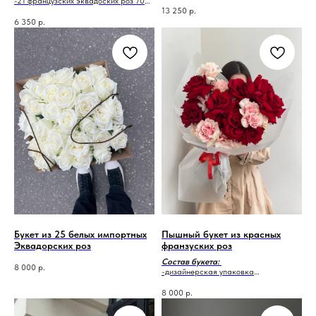
-21 французских эквадоских роз 70
см
13 250
р.
-дизайнерская упаковка
6 350
р.
-аквабокс
-транспортировочная коробка
Букет из 25 белых импортных
Пышный букет из красных
Эквадорских роз
франзуских роз
Состав букета:
8 000
р.
-дизайнерская упаковка
-роза пинк мондиаль 12 шт
-рока эксплорер 13 шт
8 000
р.