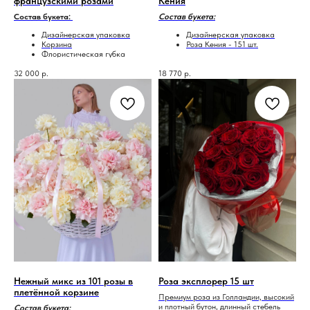
французскими розами
Кения
Состав букета:
Состав букета:
Дизайнерская упаковка
Дизайнерская упаковка
Корзина
Роза Кения - 151 шт.
Флористическая губка
(оазис)
32 000
Французская роза - 101 шт.
р.
18 770
р.
Нежный микс из 101 розы в
Роза эксплорер 15 шт
плетённой корзине
Премиум роза из Голландии, высокий
и плотный бутон, длинный стебель
Состав букета: