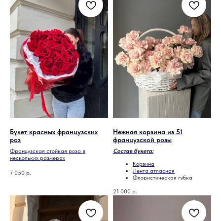
Букет красных французских
Нежная корзина из 51
роз
французской розы
Французская стойкая роза в
Состав букета:
нескольких размерах
Корзина
Лента атласная
7 050
р.
Флористическая губка
(оазис)
21 000
р.
Французская роза - 51шт.