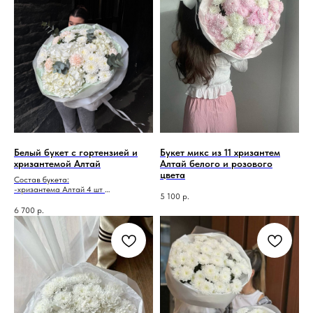
Белый букет с гортензией и
Букет микс из 11 хризантем
хризантемой Алтай
Алтай белого и розового
цвета
Состав букета:
-хризантема Алтай 4 шт
5 100
р.
-гортензия- 3 шт
-диантус- 6 шт
6 700
р.
-эвкалипт-2 шт