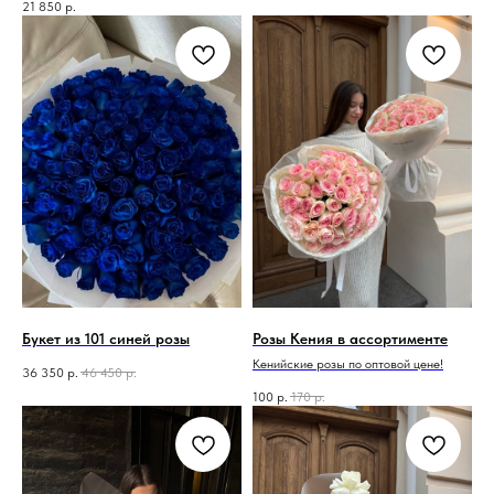
21 850
р.
Букет из 101 синей розы
Розы Кения в ассортименте
Кенийские розы по оптовой цене!
36 350
р.
46 450
р.
100
р.
170
р.