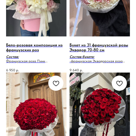
Бело-розовая композиция из
Букет из 31 французской розы
французских роз
Эквадор 70-80 см
Состав:
Состав букета:
Французская роза Пинк
-французская Эквадорская роза
Мондиаль-10 шт
Пинк Мондиаль - 15
Французская роза Плай Бланка-9
-французская Эквадорская Роза
6 950
р.
9 640
р.
шт
Плай Бланка - 16