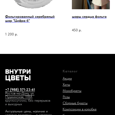
Фольгированный серебряный
шары сердца фольга
шар "Цифра 6"
450
р.
1 код —
1 200
р.
Каталог
Акции
Хиты
+7 (988) 571-23-61
Монобукеты
Ростов-на-Дону, ул.
Розы
Пушкинская, 118А
круглосуточно, без перерывов
Сборные букеты
и выходных
Композиции в коробке
Актуальные цены, наличие и
условия доставки — в каталоге