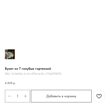
Букет из 7 голубых гортензий
SKU:
3c1e6f2e-2cc6-419a-bc1b-c710d1194110
4 850
р.
Добавить в корзину