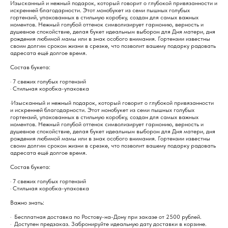
Изысканный и нежный подарок, который говорит о глубокой привязанности и
искренней благодарности. Этот монобукет из семи пышных голубых
гортензий, упакованных в стильную коробку, создан для самых важных
моментов. Нежный голубой оттенок символизирует гармонию, верность и
душевное спокойствие, делая букет идеальным выбором для Дня матери, дня
рождения любимой мамы или в знак особого внимания. Гортензии известны
своим долгим сроком жизни в срезке, что позволит вашему подарку радовать
адресата ещё долгое время.
Состав букета:
· 7 свежих голубых гортензий
· Стильная коробка-упаковка
·Изысканный и нежный подарок, который говорит о глубокой привязанности
и искренней благодарности. Этот монобукет из семи пышных голубых
гортензий, упакованных в стильную коробку, создан для самых важных
моментов. Нежный голубой оттенок символизирует гармонию, верность и
душевное спокойствие, делая букет идеальным выбором для Дня матери, дня
рождения любимой мамы или в знак особого внимания. Гортензии известны
своим долгим сроком жизни в срезке, что позволит вашему подарку радовать
адресата ещё долгое время.
Состав букета:
· 7 свежих голубых гортензий
· Стильная коробка-упаковка
Важно знать:
· Бесплатная доставка по Ростову-на-Дону при заказе от 2500 рублей.
· Доступен предзаказ. Забронируйте идеальную дату доставки в корзине.