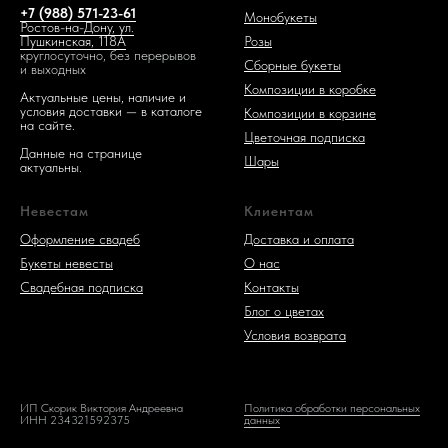
1 код —
+7 (988) 571-23-61
Монобукеты
Ростов-на-Дону, ул.
Розы
Пушкинская, 118А
круглосуточно, без перерывов
Сборные букеты
и выходных
Композиции в коробке
Актуальные цены, наличие и
условия доставки — в каталоге
Композиции в корзине
на сайте.
Цветочная подписка
Данные на странице
Шары
актуальны.
Невестам
Клиентам
Оформление свадеб
Доставка и оплата
Букеты невесты
О нас
Свадебная подписка
Контакты
Блог о цветах
Условия возврата
ИП Скорик Виктория Андреевна
Политика обработки персональных
ИНН 234321592375
данных