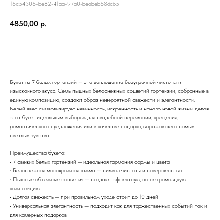
16c54306-be82-41aa-97a0-beabeb68dcb5
4850,00
р.
Добавить в корзину
Букет из 7 белых гортензий — это воплощение безупречной чистоты и
изысканного вкуса. Семь пышных белоснежных соцветий гортензии, собранные в
единую композицию, создают образ невероятной свежести и элегантности.
Белый цвет символизирует невинность, искренность и начало новой жизни, делая
этот букет идеальным выбором для свадебной церемонии, крещения,
романтического предложения или в качестве подарка, выражающего самые
светлые чувства.
Преимущества букета:
• 7 свежих белых гортензий — идеальная гармония формы и цвета
• Белоснежная монохромная гамма — символ чистоты и совершенства
• Пышные объемные соцветия — создают эффектную, но не громоздкую
композицию
• Долгая свежесть — при правильном уходе стоит до 10 дней
• Универсальная элегантность — подходит как для торжественных событий, так и
для камерных подарков