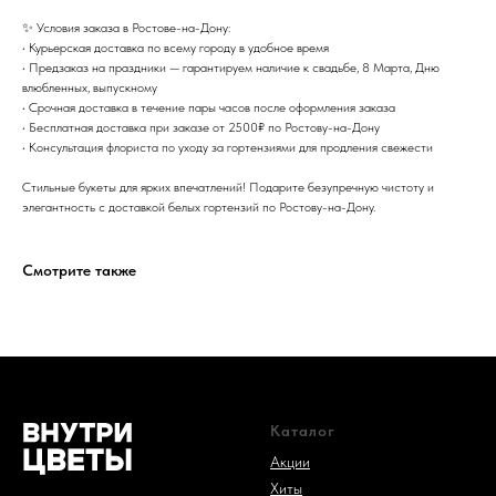
✨ Условия заказа в Ростове-на-Дону:
• Курьерская доставка по всему городу в удобное время
• Предзаказ на праздники — гарантируем наличие к свадьбе, 8 Марта, Дню
влюбленных, выпускному
• Срочная доставка в течение пары часов после оформления заказа
• Бесплатная доставка при заказе от 2500₽ по Ростову-на-Дону
• Консультация флориста по уходу за гортензиями для продления свежести
Стильные букеты для ярких впечатлений! Подарите безупречную чистоту и
элегантность с доставкой белых гортензий по Ростову-на-Дону.
Смотрите также
Каталог
Акции
Хиты