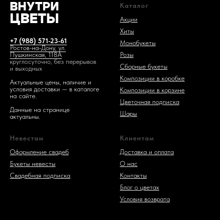
Каталог
Акции
Хиты
+7 (988) 571-23-61
Монобукеты
Ростов-на-Дону, ул.
Розы
Пушкинская, 118А
круглосуточно, без перерывов
Сборные букеты
и выходных
Композиции в коробке
Актуальные цены, наличие и
условия доставки — в каталоге
Композиции в корзине
на сайте.
Цветочная подписка
Данные на странице
Шары
актуальны.
Невестам
Клиентам
Оформление свадеб
Доставка и оплата
Букеты невесты
О нас
Свадебная подпис
ка
Контакты
Блог о цветах
Условия возврата