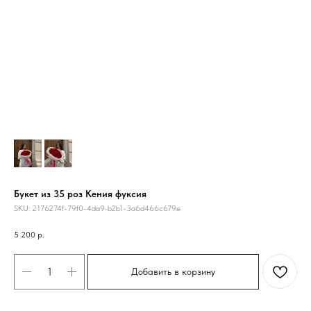
Букет из 35 роз Кения фуксия
SKU:
2176274f-79f0-4da9-b2b1-3a6d466c679e
5 200
р.
Добавить в корзину