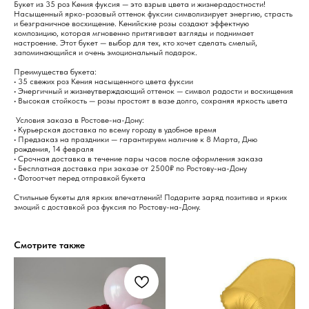
Букет из 35 роз Кения фуксия — это взрыв цвета и жизнерадостности!
Насыщенный ярко-розовый оттенок фуксии символизирует энергию, страсть
и безграничное восхищение. Кенийские розы создают эффектную
композицию, которая мгновенно притягивает взгляды и поднимает
настроение. Этот букет — выбор для тех, кто хочет сделать смелый,
запоминающийся и очень эмоциональный подарок.
Преимущества букета:
• 35 свежих роз Кения насыщенного цвета фуксии
• Энергичный и жизнеутверждающий оттенок — символ радости и восхищения
• Высокая стойкость — розы простоят в вазе долго, сохраняя яркость цвета
Условия заказа в Ростове-на-Дону:
• Курьерская доставка по всему городу в удобное время
• Предзаказ на праздники — гарантируем наличие к 8 Марта, Дню
рождения, 14 февраля
• Срочная доставка в течение пары часов после оформления заказа
• Бесплатная доставка при заказе от 2500₽ по Ростову-на-Дону
• Фотоотчет перед отправкой букета
Стильные букеты для ярких впечатлений! Подарите заряд позитива и ярких
эмоций с доставкой роз фуксия по Ростову-на-Дону.
Смотрите также