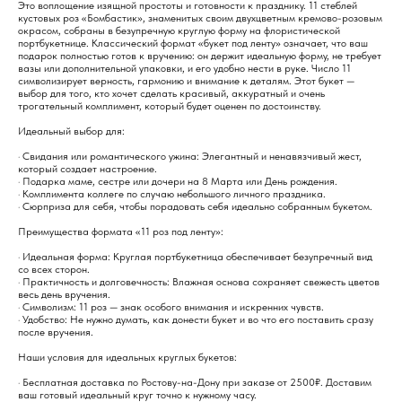
Это воплощение изящной простоты и готовности к празднику. 11 стеблей
кустовых роз «Бомбастик», знаменитых своим двухцветным кремово-розовым
окрасом, собраны в безупречную круглую форму на флористической
портбукетнице. Классический формат «букет под ленту» означает, что ваш
подарок полностью готов к вручению: он держит идеальную форму, не требует
вазы или дополнительной упаковки, и его удобно нести в руке. Число 11
символизирует верность, гармонию и внимание к деталям. Этот букет —
выбор для того, кто хочет сделать красивый, аккуратный и очень
трогательный комплимент, который будет оценен по достоинству.
Идеальный выбор для:
· Свидания или романтического ужина: Элегантный и ненавязчивый жест,
который создает настроение.
· Подарка маме, сестре или дочери на 8 Марта или День рождения.
· Комплимента коллеге по случаю небольшого личного праздника.
· Сюрприза для себя, чтобы порадовать себя идеально собранным букетом.
Преимущества формата «11 роз под ленту»:
· Идеальная форма: Круглая портбукетница обеспечивает безупречный вид
со всех сторон.
· Практичность и долговечность: Влажная основа сохраняет свежесть цветов
весь день вручения.
· Символизм: 11 роз — знак особого внимания и искренних чувств.
· Удобство: Не нужно думать, как донести букет и во что его поставить сразу
после вручения.
Наши условия для идеальных круглых букетов:
· Бесплатная доставка по Ростову-на-Дону при заказе от 2500₽. Доставим
ваш готовый идеальный круг точно к нужному часу.