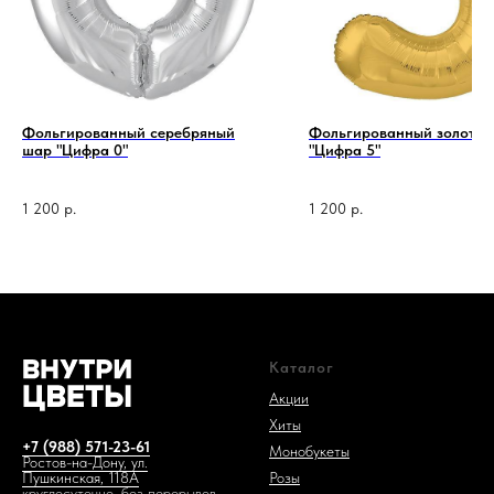
Фольгированный серебряный
Фольгированный золотой
шар "Цифра 0"
"Цифра 5"
1 код —
1 200
р.
1 200
р.
Каталог
Акции
Хиты
+7 (988) 571-23-61
Монобукеты
Ростов-на-Дону, ул.
Розы
Пушкинская, 118А
круглосуточно, без перерывов