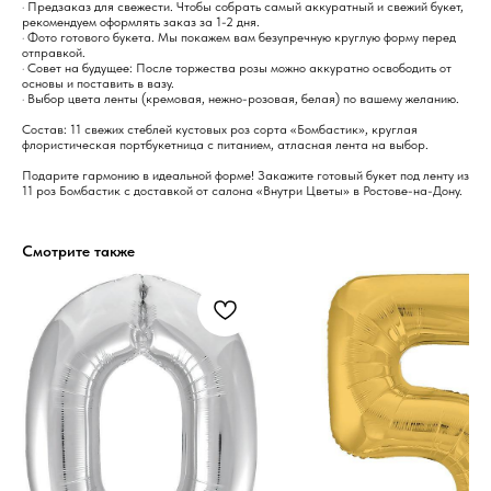
· Предзаказ для свежести. Чтобы собрать самый аккуратный и свежий букет,
рекомендуем оформлять заказ за 1-2 дня.
· Фото готового букета. Мы покажем вам безупречную круглую форму перед
отправкой.
· Совет на будущее: После торжества розы можно аккуратно освободить от
основы и поставить в вазу.
· Выбор цвета ленты (кремовая, нежно-розовая, белая) по вашему желанию.
Состав: 11 свежих стеблей кустовых роз сорта «Бомбастик», круглая
флористическая портбукетница с питанием, атласная лента на выбор.
Подарите гармонию в идеальной форме! Закажите готовый букет под ленту из
11 роз Бомбастик с доставкой от салона «Внутри Цветы» в Ростове-на-Дону.
Смотрите также