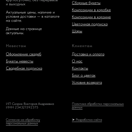
Сборные букеты
и выходных
Композиции в коробке
Актуальные цены, наличие и
условия доставки — в каталоге
Композиции в корзине
на сайте.
Цветочная подписка
Данные на странице
Шары
актуальны.
Невестам
Клиентам
Оформление свадеб
Доставка и оплата
Букеты невесты
О нас
Свадебная подписка
Контакты
Блог о цветах
Условия возврата
ИП Скорик Виктория Андреевна
Политика обработки персональных
ИНН 234321592375
данных
Согласие на обработку
➤ Разработка сайта
персональных данных