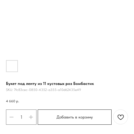
Букет под ленту из 11 кустовых роз Бомбастик
SKU:
7fc83cec-0850-4352-a355-a10d62435e49
4 660
р.
Добавить в корзину