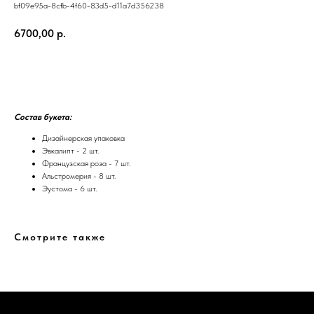
bf09e95a-8cfb-4f60-83d5-d11a7d356238
6700,00
р.
Добавить в корзину
Состав букета:
Дизайнерская упаковка
Эвкалипт - 2 шт.
Французская роза - 7 шт.
Альстромерия - 8 шт.
Эустома - 6 шт.
Смотрите также