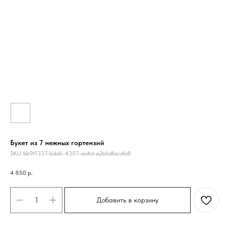
Букет из 7 нежных гортензий
SKU:
bb9f1337-bda6-4307-aa4d-e2b6dfacafa8
4 850
р.
Добавить в корзину