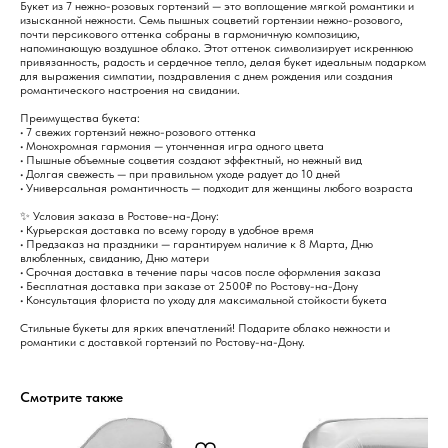
Букет из 7 нежно-розовых гортензий — это воплощение мягкой романтики и
изысканной нежности. Семь пышных соцветий гортензии нежно-розового,
почти персикового оттенка собраны в гармоничную композицию,
напоминающую воздушное облако. Этот оттенок символизирует искреннюю
привязанность, радость и сердечное тепло, делая букет идеальным подарком
для выражения симпатии, поздравления с днем рождения или создания
романтического настроения на свидании.
Преимущества букета:
• 7 свежих гортензий нежно-розового оттенка
• Монохромная гармония — утонченная игра одного цвета
• Пышные объемные соцветия создают эффектный, но нежный вид
• Долгая свежесть — при правильном уходе радует до 10 дней
• Универсальная романтичность — подходит для женщины любого возраста
✨ Условия заказа в Ростове-на-Дону:
• Курьерская доставка по всему городу в удобное время
• Предзаказ на праздники — гарантируем наличие к 8 Марта, Дню
влюбленных, свиданию, Дню матери
• Срочная доставка в течение пары часов после оформления заказа
• Бесплатная доставка при заказе от 2500₽ по Ростову-на-Дону
• Консультация флориста по уходу для максимальной стойкости букета
Стильные букеты для ярких впечатлений! Подарите облако нежности и
романтики с доставкой гортензий по Ростову-на-Дону.
Смотрите также