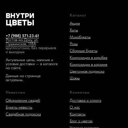
Каталог
Акции
Хиты
+7 (988) 571-23-61
Монобукеты
Ростов-на-Дону, ул.
Розы
Пушкинская, 118А
круглосуточно, без перерывов
Сборные букеты
и выходных
Композиции в коробке
Актуальные цены, наличие и
условия доставки — в каталоге
Композиции в корзине
на сайте.
Цветочная подписка
Данные на странице
Шары
актуальны.
Невестам
Клиентам
Оформление свадеб
Доставка и оплата
Букеты невесты
О нас
Свадебная подписка
Контакты
Блог о цветах
Условия возврата