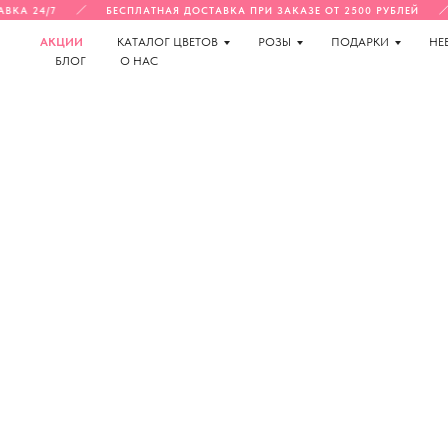
ВКА 24/7
БЕСПЛАТНАЯ ДОСТАВКА ПРИ ЗАКАЗЕ ОТ 2500 РУБЛЕЙ
АКЦИИ
КАТАЛОГ ЦВЕТОВ
РОЗЫ
ПОДАРКИ
НЕ
БЛОГ
О НАС