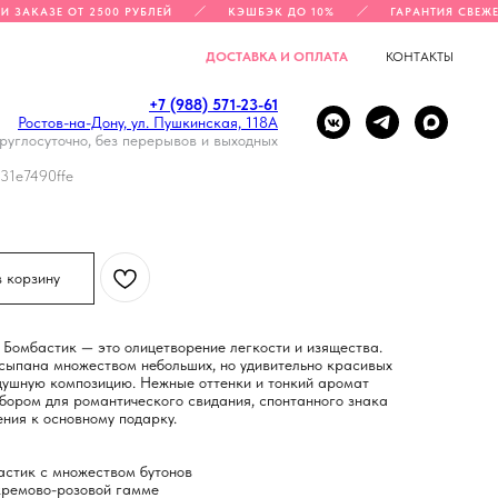
ЗАКАЗЕ ОТ 2500 РУБЛЕЙ
КЭШБЭК ДО 10%
ГАРАНТИЯ СВЕЖЕСТ
ДОСТАВКА И ОПЛАТА
КОНТАКТЫ
+7 (988) 571-23-61
Ростов-на-Дону, ул. Пушкинская, 118А
руглосуточно, без перерывов и выходных
Х КУСТОВЫХ РОЗ БОМБАСТИК
31e7490ffe
в корзину
з Бомбастик — это олицетворение легкости и изящества.
сыпана множеством небольших, но удивительно красивых
душную композицию. Нежные оттенки и тонкий аромат
бором для романтического свидания, спонтанного знака
ения к основному подарку.
бастик с множеством бутонов
 кремово-розовой гамме