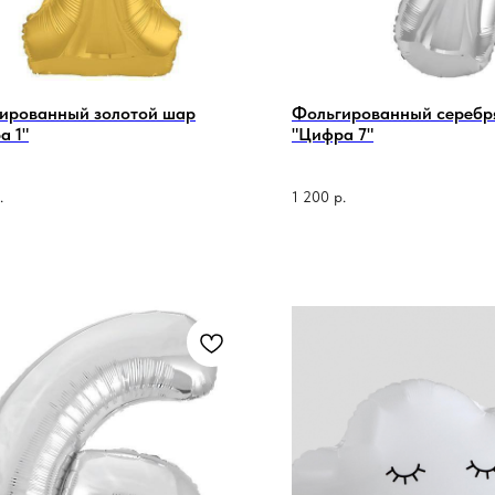
ированный золотой шар
Фольгированный серебр
а 1"
"Цифра 7"
.
1 200
р.