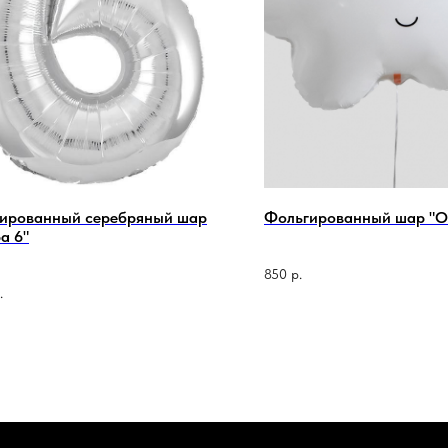
ированный серебряный шар
Фольгированный шар "О
а 6"
850
р.
.