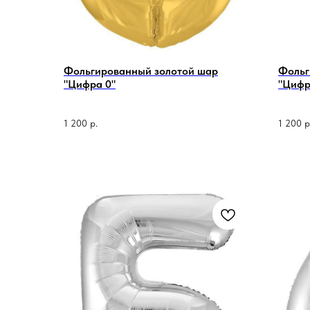
Фольгированный золотой шар
Фольг
"Цифра 0"
"Цифр
1 200
р.
1 200
р