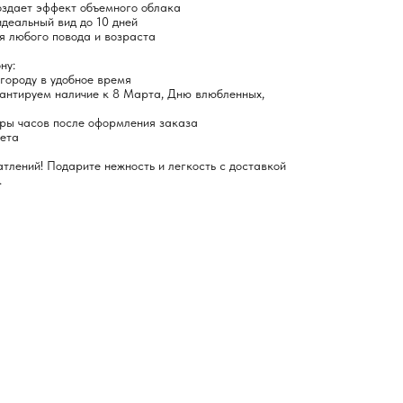
здает эффект объемного облака
идеальный вид до 10 дней
ля любого повода и возраста
ну:
 городу в удобное время
рантируем наличие к 8 Марта, Дню влюбленных,
ары часов после оформления заказа
кета
атлений! Подарите нежность и легкость с доставкой
.