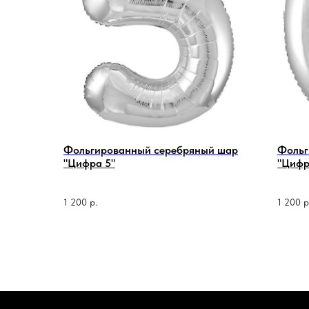
Фольгированный серебряный шар
Фольг
"Цифра 5"
"Цифр
1 200
р.
1 200
р