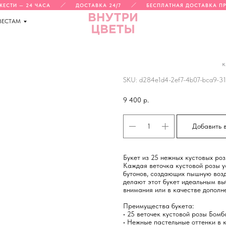
СТИ — 24 ЧАСА
ДОСТАВКА 24/7
БЕСПЛАТНАЯ ДОСТАВКА ПРИ 
ВЕСТАМ
к
БУКЕТ ИЗ 25 НЕЖНЫ
SKU:
d284e1d4-2ef7-4b07-bca9-31
9 400
р.
Добавить 
Букет из 25 нежных кустовых ро
Каждая веточка кустовой розы у
бутонов, создающих пышную воз
делают этот букет идеальным вы
внимания или в качестве дополн
Преимущества букета:
• 25 веточек кустовой розы Бом
• Нежные пастельные оттенки в