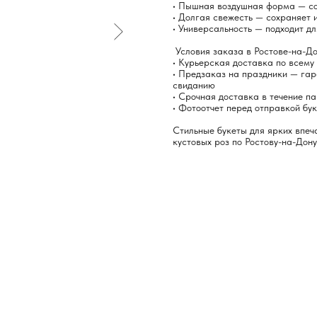
• Пышная воздушная форма — со
• Долгая свежесть — сохраняет 
• Универсальность — подходит д
Условия заказа в Ростове-на-До
• Курьерская доставка по всему
• Предзаказ на праздники — га
свиданию
• Срочная доставка в течение п
• Фотоотчет перед отправкой бу
Стильные букеты для ярких впеч
кустовых роз по Ростову-на-Дону