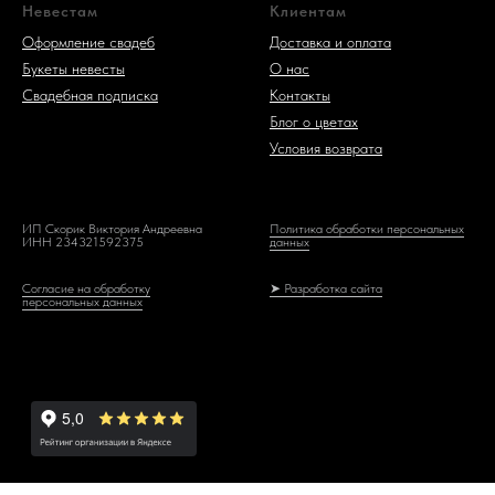
Невестам
Клиентам
Оформление свадеб
Доставка и оплата
Букеты невесты
О нас
Свадебная подписка
Контакты
Блог о цветах
Условия возврата
ИП Скорик Виктория Андреевна
Политика обработки персональных
ИНН 234321592375
данных
Согласие на обработку
➤ Разработка сайта
персональных данных