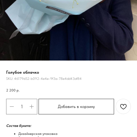
Голубое облачко
SKU:
46179d52-b092-4e4e-9f3a-78e4dd43af84
2 200
р.
Добавить в корзину
Состав букета:
Дизайнерская упаковка