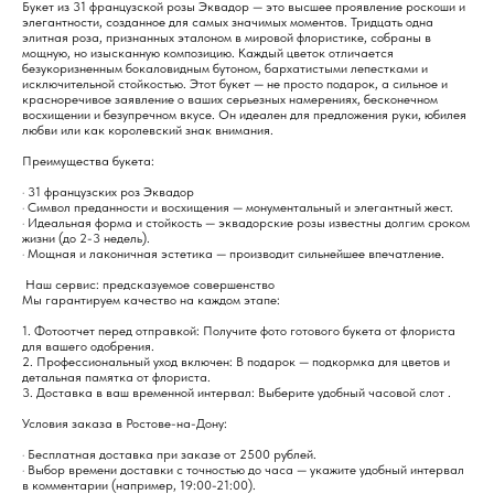
Букет из 31 французской розы Эквадор — это высшее проявление роскоши и
элегантности, созданное для самых значимых моментов. Тридцать одна
элитная роза, признанных эталоном в мировой флористике, собраны в
мощную, но изысканную композицию. Каждый цветок отличается
безукоризненным бокаловидным бутоном, бархатистыми лепестками и
исключительной стойкостью. Этот букет — не просто подарок, а сильное и
красноречивое заявление о ваших серьезных намерениях, бесконечном
восхищении и безупречном вкусе. Он идеален для предложения руки, юбилея
любви или как королевский знак внимания.
Преимущества букета:
· 31 французских роз Эквадор
· Символ преданности и восхищения — монументальный и элегантный жест.
· Идеальная форма и стойкость — эквадорские розы известны долгим сроком
жизни (до 2-3 недель).
· Мощная и лаконичная эстетика — производит сильнейшее впечатление.
Наш сервис: предсказуемое совершенство
Мы гарантируем качество на каждом этапе:
1. Фотоотчет перед отправкой: Получите фото готового букета от флориста
для вашего одобрения.
2. Профессиональный уход включен: В подарок — подкормка для цветов и
детальная памятка от флориста.
3. Доставка в ваш временной интервал: Выберите удобный часовой слот .
Условия заказа в Ростове-на-Дону:
· Бесплатная доставка при заказе от 2500 рублей.
· Выбор времени доставки с точностью до часа — укажите удобный интервал
в комментарии (например, 19:00-21:00).