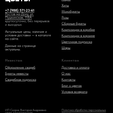
Хиты
+7 (988) 571-23-61
Монобукеты
Ростов-на-Дону, ул.
Розы
Пушкинская, 118А
круглосуточно, без перерывов
Сборные букеты
и выходных
Композиции в коробке
Актуальные цены, наличие и
условия доставки — в каталоге
Композиции в корзине
на сайте.
Цветочная подписка
Данные на странице
Шары
актуальны.
Невестам
Клиентам
Оформление свадеб
Доставка и оплата
Букеты невесты
О нас
Свадебная подписка
Контакты
Блог о цветах
Условия возврата
ИП Скорик Виктория Андреевна
Политика обработки персональных