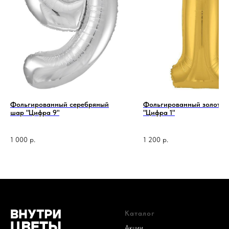
Фольгированный серебряный
Фольгированный золотой
шар "Цифра 9"
"Цифра 1"
1 код —
1 000
р.
1 200
р.
Каталог
Акции