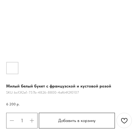
Милый белый букет с французской и кустовой розой
SKU:
bcf3f2e1-757b-4826-8800-4af64f2f0107
6 200
р.
Добавить в корзину