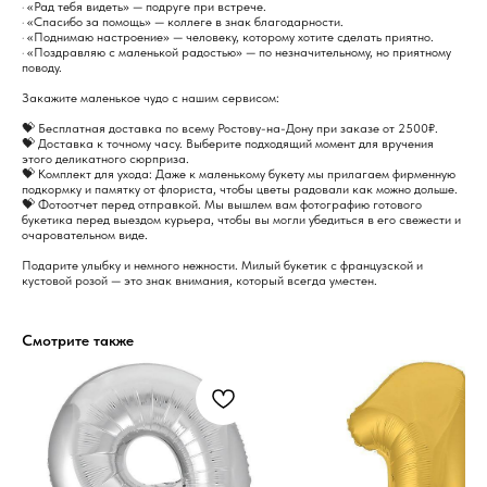
· «Рад тебя видеть» — подруге при встрече.
· «Спасибо за помощь» — коллеге в знак благодарности.
· «Поднимаю настроение» — человеку, которому хотите сделать приятно.
· «Поздравляю с маленькой радостью» — по незначительному, но приятному
поводу.
Закажите маленькое чудо с нашим сервисом:
💝 Бесплатная доставка по всему Ростову-на-Дону при заказе от 2500₽.
💝 Доставка к точному часу. Выберите подходящий момент для вручения
этого деликатного сюрприза.
💝 Комплект для ухода: Даже к маленькому букету мы прилагаем фирменную
подкормку и памятку от флориста, чтобы цветы радовали как можно дольше.
💝 Фотоотчет перед отправкой. Мы вышлем вам фотографию готового
букетика перед выездом курьера, чтобы вы могли убедиться в его свежести и
очаровательном виде.
Подарите улыбку и немного нежности. Милый букетик с французской и
кустовой розой — это знак внимания, который всегда уместен.
Смотрите также