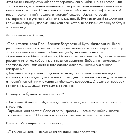
Этот маленький букетик обладает огромной силой обаяния. Он создан для
трогательных, искренних моментов и говорит на языке нежной симпатии и
внимания к деталям. Сочетание классической элегантности французской
розы и романтичной пышности кустовой создает образ, который
одновременно и утонченный, и очень душевный. Это идеальный комплимент
для милой девушки, подруги или коллеги, который подчеркнет вашу заботу и
хороший вкус.
Детали нежного образа:
· Французская роза Плай Бланка: Безупречный бутон благородной белой
розы. Символизирует чистоту намерений, уважение и элегантную простоту.
Это классический акцент, добавляющий букету изысканности.
· Кустовая роза Мисс Бомбастик: Очаровательные мелкие бутончики нежно-
розового оттенка, собранные в пышное соцветие. Добавляет композиции
трогательности, мягкости и того самого «милого», непринужденного
настроения.
· Дизайнерская упаковка: Букетик завернут в стильную миниатюрную
упаковку: крафт-бумагу пастельного тона, декоративную сеточку, перевязан
атласной лентой или упакован в небольшую коробочку. Это делает подарок
законченным, милым и готовым к вручению.
Почему этот букетик такой «милый»?
· Лаконичный размер: Идеален для небольшого, но выразительного жеста
внимания.
· Гармония контрастов: Союз строгой красоты и романтичной пышности.
· Универсальность: Подойдет для любого легкого и приятного повода.
Идеальный подарок, чтобы сказать:
· «Ты очень милая» — девушке на свидании или просто так.