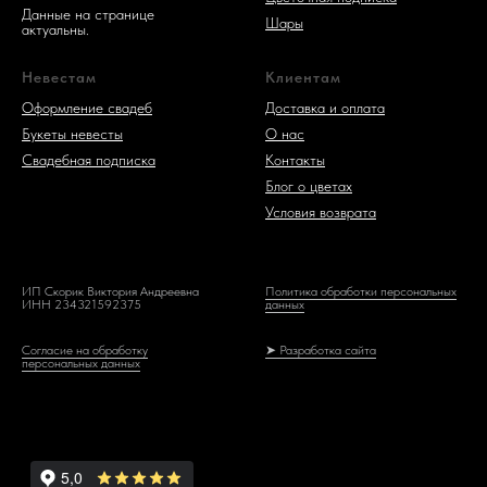
Данные на странице
Шары
актуальны.
Невестам
Клиентам
Оформление свадеб
Доставка и оплата
Букеты невесты
О нас
Свадебная подписка
Контакты
Блог о цветах
Условия возврата
ИП Скорик Виктория Андреевна
Политика обработки персональных
ИНН 234321592375
данных
Согласие на обработку
➤ Разработка сайта
персональных данных