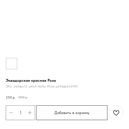
Эквадорская красная Роза
SKU:
2a9ebc15-a465-4e9e-956a-e29dab6549f0
250
р.
300
р.
Добавить в корзину