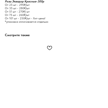
Розы Эквадор Красные-300р
От 25 шт - 290₽/шт
От 35 шт - 280₽/шт
От 51 шт - 270₽/ шт
От 75 шт - 260₽/шт
От 101 шт - 250₽/шт - Хит-цена!
*упаковка оплачивается отдельно
Смотрите также