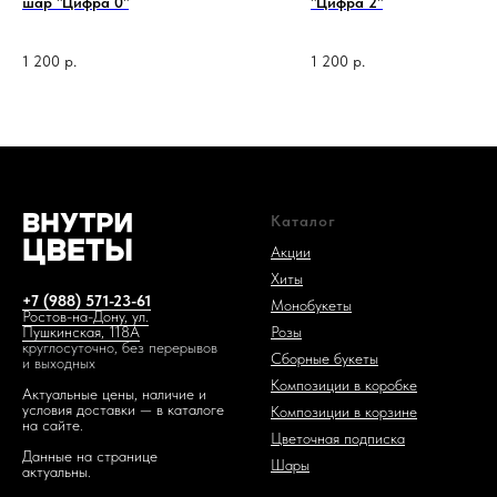
шар "Цифра 0"
"Цифра 2"
1 200
р.
1 200
р.
1 код —
Каталог
Акции
Хиты
+7 (988) 571-23-61
Монобукеты
Ростов-на-Дону, ул.
Розы
Пушкинская, 118А
круглосуточно, без перерывов
Сборные букеты
и выходных
Композиции в коробке
Актуальные цены, наличие и
условия доставки — в каталоге
Композиции в корзине
на сайте.
Цветочная подписка
Данные на странице
Шары
актуальны.