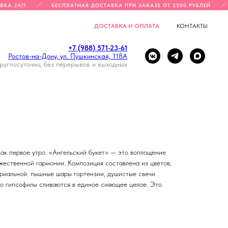
КА 24/7
БЕСПЛАТНАЯ ДОСТАВКА ПРИ ЗАКАЗЕ ОТ 2500 РУБЛЕЙ
ДОСТАВКА И ОПЛАТА
КОНТАКТЫ
+7 (988) 571-23-61
Ростов-на-Дону, ул. Пушкинская, 118А
руглосуточно, без перерывов и выходных
как первое утро. «Ангельский букет» — это воплощение
жественной гармонии. Композиция составлена из цветов,
ериальной: пышные шары гортензии, душистые свечи
ко гипсофилы сливаются в единое сияющее целое. Это