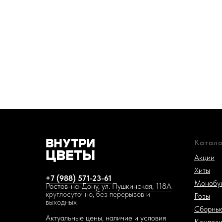
Катало
Акции
Хиты
+7 (988) 571-23-61
Монобу
Ростов-на-Дону, ул. Пушкинская, 118А
круглосуточно, без перерывов и
Розы
выходных
Сборные
Актуальные цены, наличие и условия
Компози