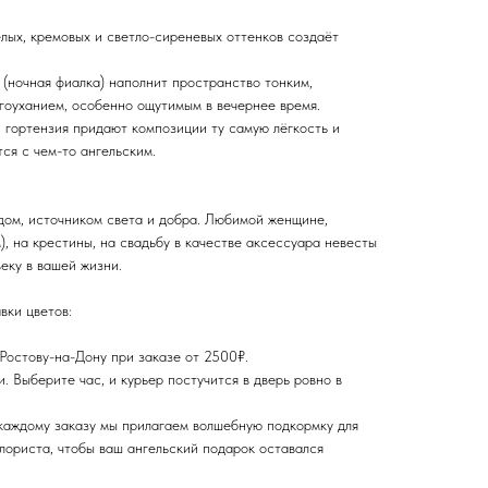
лых, кремовых и светло-сиреневых оттенков создаёт
 (ночная фиалка) наполнит пространство тонким,
оуханием, особенно ощутимым в вечернее время.
и гортензия придают композиции ту самую лёгкость и
ся с чем-то ангельским.
удом, источником света и добра. Любимой женщине,
, на крестины, на свадьбу в качестве аксессуара невесты
еку в вашей жизни.
вки цветов:
Ростову-на-Дону при заказе от 2500₽.
. Выберите час, и курьер постучится в дверь ровно в
 каждому заказу мы прилагаем волшебную подкормку для
лориста, чтобы ваш ангельский подарок оставался