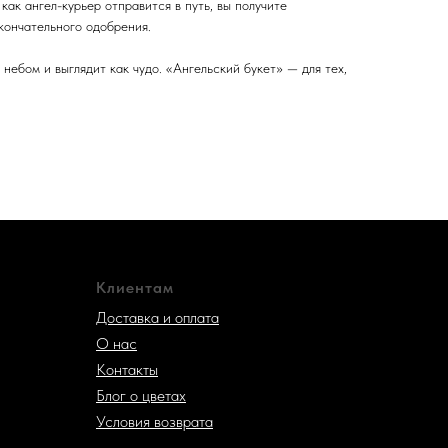
как ангел-курьер отправится в путь, вы получите
кончательного одобрения.
 небом и выглядит как чудо. «Ангельский букет» — для тех,
Клиентам
Доставка и оплата
О нас
Контакты
Блог о цветах
Условия возврата