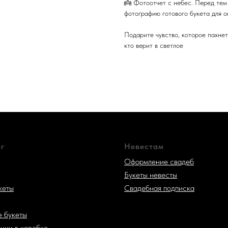
👼 Фотоотчет с небес. Перед тем 
фотографию готового букета для о
Подарите чувство, которое пахнет
кто верит в светлое
г
Невестам
Оформление свадеб
Букеты невесты
кеты
Свадебная подпис
ка
 букеты
ции в коробке