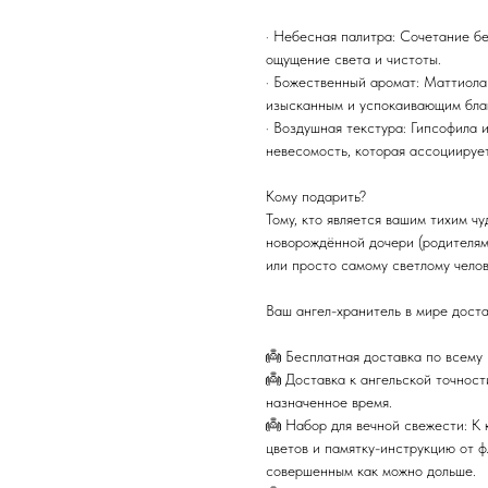
· Небесная палитра: Сочетание бе
ощущение света и чистоты.
· Божественный аромат: Маттиола
изысканным и успокаивающим благ
· Воздушная текстура: Гипсофила 
невесомость, которая ассоциирует
Кому подарить?
Тому, кто является вашим тихим ч
новорождённой дочери (родителям)
или просто самому светлому челов
Ваш ангел-хранитель в мире доста
👼 Бесплатная доставка по всему 
👼 Доставка к ангельской точности
назначенное время.
👼 Набор для вечной свежести: К
цветов и памятку-инструкцию от ф
совершенным как можно дольше.