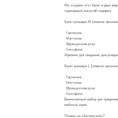
Мы создали этот букет в двух вар
подходящий масштаб подарка.
Букет размера M (нежное признан
· Гортензия.
· Маттиола.
· Французская роза.
· Гипсофила.
Идеален для свидания, дня рожден
Букет размера L (главное признан
· Гортензия .
· Маттиола.
· Французская роза.
· Гипсофила.
Великолепный выбор для предложе
любимой маме.
Почему он «Ангельский»?