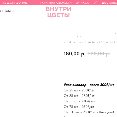
КЭШБЭК ДО 10%
ГАРАНТИЯ СВЕЖЕСТИ — 24 ЧАСА
ДОСТАВКА 
ВЕСТАМ
к
ЭКВАДОРСКАЯ РОЗА
7934820c-af95-4dec-ab90-2d8ab
180,00
р.
220,00
р.
В корзину
Роза эквадор - всего 300₽/шт
От 25 шт - 290₽/шт
От 35 шт - 280₽/шт
От 51 шт - 270₽/ шт
От 75 шт - 260₽/шт
От 101 шт - 250₽/шт - Хит-цена!