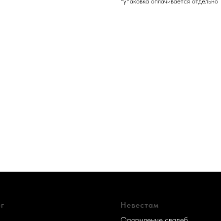
*упаковка оплачивается отдельно
г
Невестам
Оформление свадеб