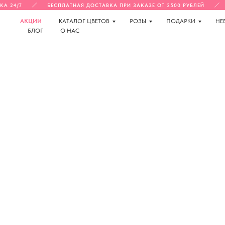
А 24/7
БЕСПЛАТНАЯ ДОСТАВКА ПРИ ЗАКАЗЕ ОТ 2500 РУБЛЕЙ
АКЦИИ
КАТАЛОГ ЦВЕТОВ
РОЗЫ
ПОДАРКИ
НЕ
БЛОГ
О НАС