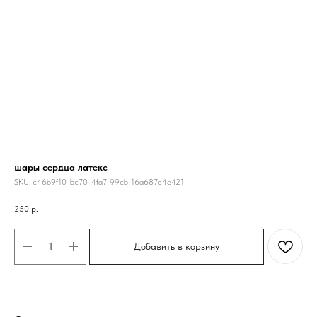
шары сердца латекс
SKU:
c46b9f10-bc70-4fa7-99cb-16a687c4e421
250
р.
Добавить в корзину