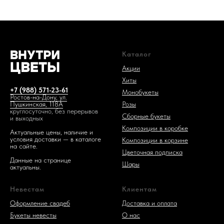
Каталог
1 код —
Акции
Хиты
+7 (988) 571-23-61
Монобукеты
Ростов-на-Дону, ул.
Розы
Пушкинская, 118А
круглосуточно, без перерывов
Сборные букеты
и выходных
Композиции в коробке
Актуальные цены, наличие и
условия доставки — в каталоге
Композиции в корзине
на сайте.
Цветочная подписка
Данные на странице
Шары
актуальны.
Невестам
Клиентам
Оформление свадеб
Доставка и оплата
Букеты невесты
О нас