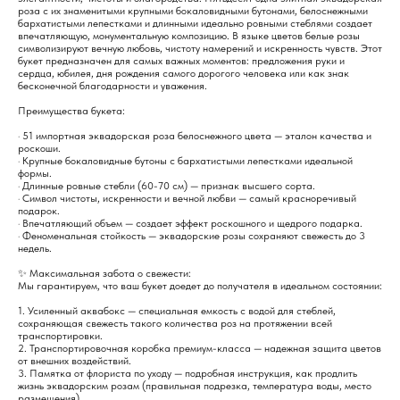
роза с их знаменитыми крупными бокаловидными бутонами, белоснежными
бархатистыми лепестками и длинными идеально ровными стеблями создает
впечатляющую, монументальную композицию. В языке цветов белые розы
символизируют вечную любовь, чистоту намерений и искренность чувств. Этот
букет предназначен для самых важных моментов: предложения руки и
сердца, юбилея, дня рождения самого дорогого человека или как знак
бесконечной благодарности и уважения.
Преимущества букета:
· 51 импортная эквадорская роза белоснежного цвета — эталон качества и
роскоши.
· Крупные бокаловидные бутоны с бархатистыми лепестками идеальной
формы.
· Длинные ровные стебли (60-70 см) — признак высшего сорта.
· Символ чистоты, искренности и вечной любви — самый красноречивый
подарок.
· Впечатляющий объем — создает эффект роскошного и щедрого подарка.
· Феноменальная стойкость — эквадорские розы сохраняют свежесть до 3
недель.
✨ Максимальная забота о свежести:
Мы гарантируем, что ваш букет доедет до получателя в идеальном состоянии:
1. Усиленный аквабокс — специальная емкость с водой для стеблей,
сохраняющая свежесть такого количества роз на протяжении всей
транспортировки.
2. Транспортировочная коробка премиум-класса — надежная защита цветов
от внешних воздействий.
3. Памятка от флориста по уходу — подробная инструкция, как продлить
жизнь эквадорским розам (правильная подрезка, температура воды, место
размещения).