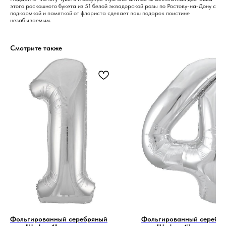
этого роскошного букета из 51 белой эквадорской розы по Ростову-на-Дону с
подкормкой и памяткой от флориста сделает ваш подарок поистине
незабываемым.
Смотрите также
1 код —
Фольгированный серебряный
Фольгированный серебр