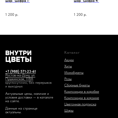
шар "Цифра 1"
шар "Цифра 4"
1 200
р.
1 200
р.
Каталог
Акции
Хиты
+7 (988) 571-23-61
Монобукеты
Ростов-на-Дону, ул.
Розы
Пушкинская, 118А
круглосуточно, без перерывов
Сборные букеты
и выходных
Композиции в коробке
Актуальные цены, наличие и
условия доставки — в каталоге
Композиции в корзине
на сайте.
Цветочная подписка
Данные на странице
Шары
актуальны.