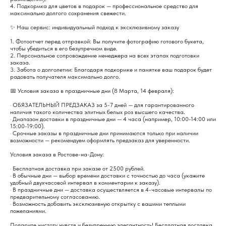
4. Подкормка для цветов в подарок — профессиональное средство для
максимально долгого сохранения свежести.
✨ Наш сервис: индивидуальный подход к эксклюзивному заказу
1. Фотоотчет перед отправкой: Вы получите фотографию готового букета,
чтобы убедиться в его безупречном виде.
2. Персональное сопровождение менеджера на всех этапах подготовки
заказа.
3. Забота о долголетии: Благодаря подкормке и памятке ваш подарок будет
радовать получателя максимально долго.
📅 Условия заказа в праздничные дни (8 Марта, 14 февраля):
· ОБЯЗАТЕЛЬНЫЙ ПРЕДЗАКАЗ за 5-7 дней — для гарантированного
наличия такого количества элитных белых роз высшего качества.
· Диапазон доставки в праздничные дни — 4 часа (например, 10:00-14:00 или
15:00-19:00).
· Срочные заказы в праздничные дни принимаются только при наличии
возможности — рекомендуем оформлять предзаказ для уверенности.
Условия заказа в Ростове-на-Дону:
· Бесплатная доставка при заказе от 2500 рублей.
· В обычные дни — выбор времени доставки с точностью до часа (укажите
удобный двухчасовой интервал в комментарии к заказу).
· В праздничные дни — доставка осуществляется в 4-часовые интервалы по
предварительному согласованию.
· Возможность добавить эксклюзивную открытку с вашими теплыми
пожеланиями.
Подарите чистоту чувств и безупречную элегантность! Бесплатная доставка