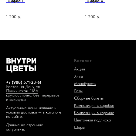
"Цифра 1"
"Цифра 0"
1 200
р.
1 200
р.
1 код —
Каталог
Акции
Хиты
+7 (988) 571-23-61
Монобукеты
Ростов-на-Дону, ул.
Розы
Пушкинская, 118А
круглосуточно, без перерывов
Сборные букеты
и выходных
Композиции в коробке
Актуальные цены, наличие и
условия доставки — в каталоге
Композиции в корзине
на сайте.
Цветочная подписка
Данные на странице
Шары
актуальны.