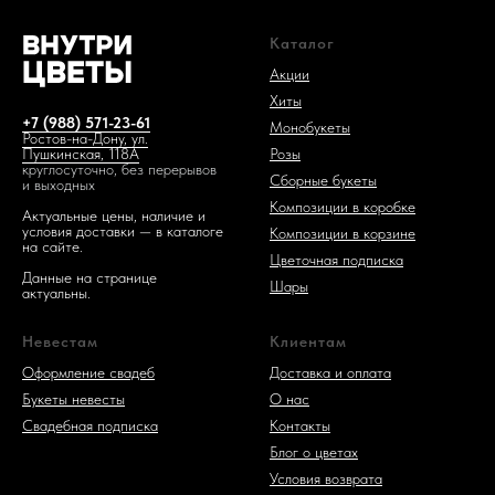
Каталог
Акции
Хиты
+7 (988) 571-23-61
Монобукеты
Ростов-на-Дону, ул.
Розы
Пушкинская, 118А
круглосуточно, без перерывов
Сборные букеты
и выходных
Композиции в коробке
Актуальные цены, наличие и
условия доставки — в каталоге
Композиции в корзине
на сайте.
Цветочная подписка
Данные на странице
Шары
актуальны.
Невестам
Клиентам
Оформление свадеб
Доставка и оплата
Букеты невесты
О нас
Свадебная подписка
Контакты
Блог о цветах
Условия возврата