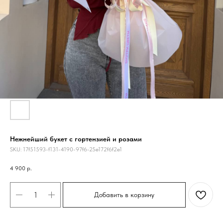
Нежнейший букет с гортензией и розами
SKU:
17f51593-f131-4190-97f6-25e172f6f2e1
4 900
р.
Добавить в корзину