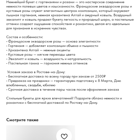
Нежнейший букет с гортензиями и розами — это мастерское соединение
нежности полевых цветов и изысканности. Французские эквадорские розы и
кустовые розы служат элегантным центром композиции, который окружают
пышная гортензия, нежная хризантема Алтай и ажурный ковыль. Воздушный
эвкалипт и ковыль придают букету легкость и природный шарм, а пастельные
оттенки создают ощущение спокойствия и романтики, делая его идеальным
для признания в искренних чувствах.
Состав и особенности:
• Французские эквадорские розы — основа элегантности
• Гортензия — добавляет композиции объема и пышности
• Хризантема Алтай — нежные акценты
• Кустовые розы — мягкие переходы цвета
• Эвкалипт и ковыль — воздушность и натуральность
• Пастельная гамма — гармония нежных оттенков
Условия заказа в Ростове-на-Дону:
• Бесплатная доставка по всему городу при заказе от 2500₽
• Предзаказ на праздники — гарантируем подготовку к 8 Марта, Дню
влюбленных, свадьбе, юбилею
• Срочная доставка в течение пары часов после оформления заказа
Стильные букеты для ярких впечатлений! Подарите облако нежности и
романтики с бесплатной доставкой по Ростову-на-Дону.
Смотрите также