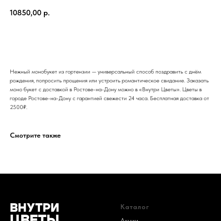
10850,00
р.
Добавить в корзину
Нежный монобукет из гортензии — универсальный способ поздравить с днём
рождения, попросить прощения или устроить романтическое свидание. Заказать
моно букет с доставкой в Ростове-на-Дону можно в «Внутри Цветы». Цветы в
городе Ростове-на-Дону с гарантией свежести 24 часа. Бесплатная доставка от
2500₽.
Смотрите также
Каталог
Акции