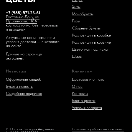
Хиты
+7 (988) 571-23-61
Монобукеты
Ростов-на-Дону, ул.
Розы
Пушкинская, 118А
круглосуточно, без перерывов
Сборные букеты
и выходных
Композиции в коробке
Актуальные цены, наличие и
условия доставки — в каталоге
Композиции в корзине
на сайте.
1 код —
Цветочная подписка
Данные на странице
Шары
актуальны.
Невестам
Клиентам
Оформление свадеб
Доставка и оплата
Букеты невесты
О нас
Свадебная подписка
Контакты
Блог о цветах
Условия возврата
ИП Скорик Виктория Андреевна
Политика обработки персональных