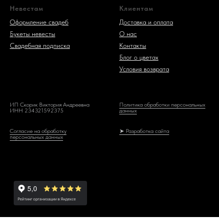
Невестам
Клиентам
Оформление свадеб
Доставка и оплата
Букеты невесты
О нас
Свадебная подписка
Контакты
Блог о цветах
Условия возврата
ИП Скорик Виктория Андреевна
Политика обработки персональных
ИНН 234321592375
данных
Согласие на обработку
➤ Разработка сайта
персональных данных