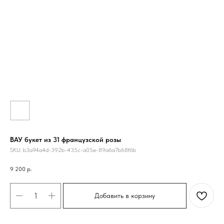
ВАУ букет из 31 французской розы
SKU:
b3a94a4d-392b-435c-a05e-89a6a7b68f6b
9 200
р.
Добавить в корзину