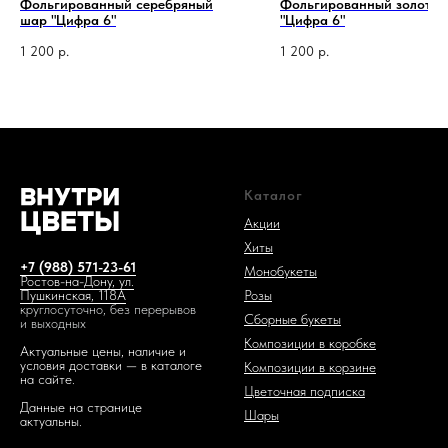
Фольгированный серебряный
Фольгированный золотой
шар "Цифра 6"
"Цифра 6"
1 200
р.
1 200
р.
1 код —
Каталог
Акции
Хиты
+7 (988) 571-23-61
Монобукеты
Ростов-на-Дону, ул.
Розы
Пушкинская, 118А
круглосуточно, без перерывов
Сборные букеты
и выходных
Композиции в коробке
Актуальные цены, наличие и
условия доставки — в каталоге
Композиции в корзине
на сайте.
Цветочная подписка
Данные на странице
Шары
актуальны.