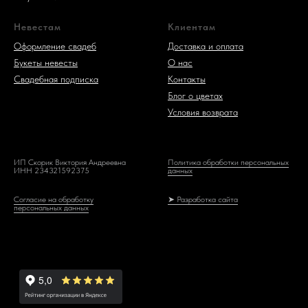
Невестам
Клиентам
Оформление свадеб
Доставка и оплата
Букеты невесты
О нас
Свадебная подписка
Контакты
Блог о цветах
Условия возврата
ИП Скорик Виктория Андреевна
Политика обработки персональных
ИНН 234321592375
данных
Согласие на обработку
➤ Разработка сайта
персональных данных