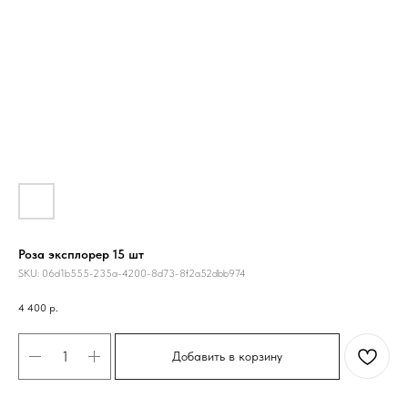
Роза эксплорер 15 шт
SKU:
06d1b555-235a-4200-8d73-8f2a52dbb974
4 400
р.
Добавить в корзину