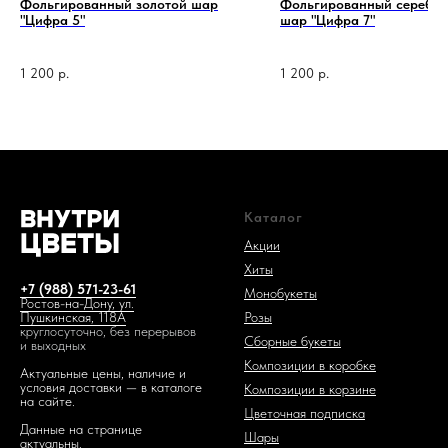
Фольгированный золотой шар
Фольгированный серебр
"Цифра 5"
шар "Цифра 7"
1 200
р.
1 200
р.
1 код —
Каталог
Акции
Хиты
+7 (988) 571-23-61
Монобукеты
Ростов-на-Дону, ул.
Розы
Пушкинская, 118А
круглосуточно, без перерывов
Сборные букеты
и выходных
Композиции в коробке
Актуальные цены, наличие и
условия доставки — в каталоге
Композиции в корзине
на сайте.
Цветочная подписка
Данные на странице
Шары
актуальны.