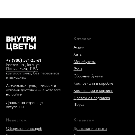
Каталог
1 код —
Акции
Хиты
+7 (988) 571-23-61
Монобукеты
Ростов-на-Дону, ул.
Розы
Пушкинская, 118А
круглосуточно, без перерывов
Сборные букеты
и выходных
Композиции в коробке
Актуальные цены, наличие и
условия доставки — в каталоге
Композиции в корзине
на сайте.
Цветочная подписка
Данные на странице
Шары
актуальны.
Невестам
Клиентам
Оформление свадеб
Доставка и оплата