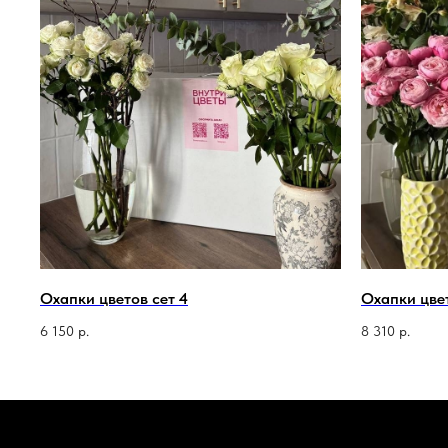
Охапки цветов сет 4
Охапки цвет
6 150
р.
8 310
р.