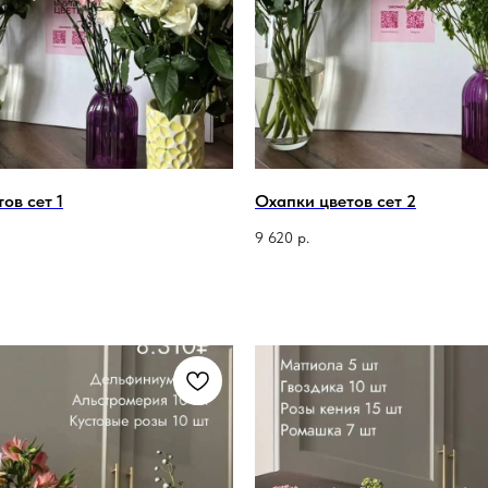
ов сет 1
Охапки цветов сет 2
9 620
р.