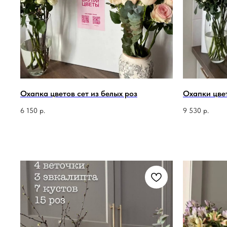
Охапка цветов сет из белых роз
Охапки цвет
6 150
р.
9 530
р.