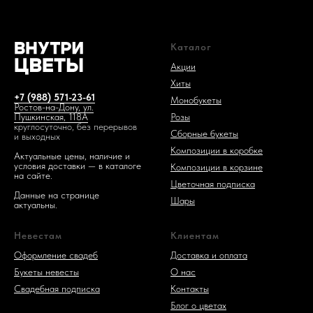
Каталог
Акции
Хиты
+7 (988) 571-23-61
Монобукеты
Ростов-на-Дону, ул.
Розы
Пушкинская, 118А
круглосуточно, без перерывов
Сборные букеты
и выходных
Композиции в коробке
Актуальные цены, наличие и
условия доставки — в каталоге
Композиции в корзине
на сайте.
Цветочная подписка
Данные на странице
Шары
актуальны.
Невестам
Клиентам
Оформление свадеб
Доставка и оплата
Букеты невесты
О нас
Свадебная подписка
Контакты
Блог о цветах