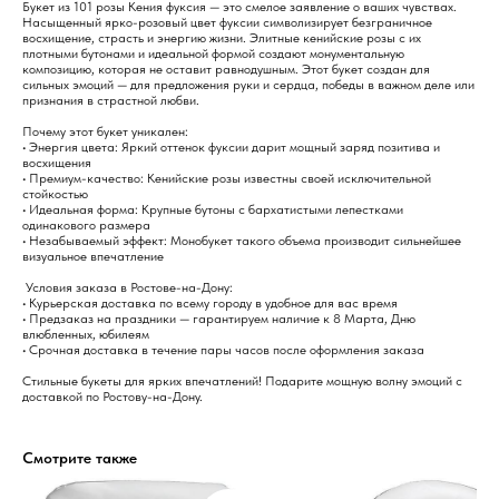
Букет из 101 розы Кения фуксия — это смелое заявление о ваших чувствах.
Насыщенный ярко-розовый цвет фуксии символизирует безграничное
восхищение, страсть и энергию жизни. Элитные кенийские розы с их
плотными бутонами и идеальной формой создают монументальную
композицию, которая не оставит равнодушным. Этот букет создан для
сильных эмоций — для предложения руки и сердца, победы в важном деле или
признания в страстной любви.
Почему этот букет уникален:
• Энергия цвета: Яркий оттенок фуксии дарит мощный заряд позитива и
восхищения
• Премиум-качество: Кенийские розы известны своей исключительной
стойкостью
• Идеальная форма: Крупные бутоны с бархатистыми лепестками
одинакового размера
• Незабываемый эффект: Монобукет такого объема производит сильнейшее
визуальное впечатление
Условия заказа в Ростове-на-Дону:
• Курьерская доставка по всему городу в удобное для вас время
• Предзаказ на праздники — гарантируем наличие к 8 Марта, Дню
влюбленных, юбилеям
• Срочная доставка в течение пары часов после оформления заказа
Стильные букеты для ярких впечатлений! Подарите мощную волну эмоций с
доставкой по Ростову-на-Дону.
Смотрите также