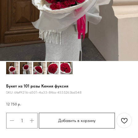
Букет из 101 розы Кения фуксия
SKU:
6fef9216-d501-4a33-8f6a-4555263bd548
12 750
р.
Добавить в корзину