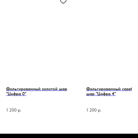
Фольгированный золотой шар
Фольгированный серебр
"Цифра 0"
шар "Цифра 4"
1 200
р.
1 200
р.
1 код —