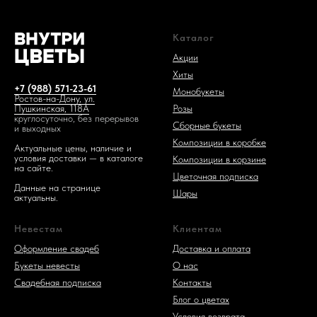
Каталог
Акции
Хиты
+7 (988) 571-23-61
Монобукеты
Ростов-на-Дону, ул.
Розы
Пушкинская, 118А
круглосуточно, без перерывов
Сборные букеты
и выходных
Композиции в коробке
Актуальные цены, наличие и
условия доставки — в каталоге
Композиции в корзине
на сайте.
Цветочная подписка
Данные на странице
Шары
актуальны.
Невестам
Клиентам
Оформление свадеб
Доставка и оплата
Букеты невесты
О нас
Свадебная подписка
Контакты
Блог о цветах
Условия возврата