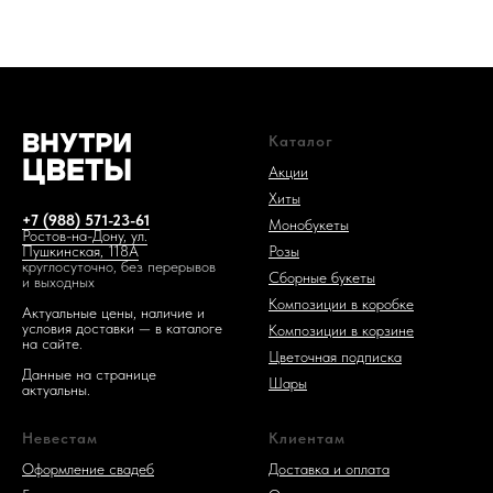
Каталог
1 код —
Акции
Хиты
+7 (988) 571-23-61
Монобукеты
Ростов-на-Дону, ул.
Розы
Пушкинская, 118А
круглосуточно, без перерывов
Сборные букеты
и выходных
Композиции в коробке
Актуальные цены, наличие и
условия доставки — в каталоге
Композиции в корзине
на сайте.
Цветочная подписка
Данные на странице
Шары
актуальны.
Невестам
Клиентам
Оформление свадеб
Доставка и оплата