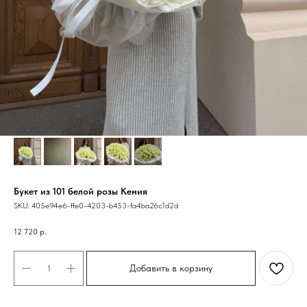
Букет из 101 белой розы Кения
SKU:
405e94e6-ffe0-4203-b453-fa4ba26c1d2d
12 720
р.
Добавить в корзину