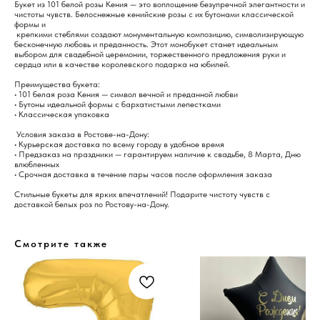
Букет из 101 белой розы Кения — это воплощение безупречной элегантности и
чистоты чувств. Белоснежные кенийские розы с их бутонами классической
формы и
крепкими стеблями создают монументальную композицию, символизирующую
бесконечную любовь и преданность. Этот монобукет станет идеальным
выбором для свадебной церемонии, торжественного предложения руки и
сердца или в качестве королевского подарка на юбилей.
Преимущества букета:
• 101 белая роза Кения — символ вечной и преданной любви
• Бутоны идеальной формы с бархатистыми лепестками
• Классическая упаковка
Условия заказа в Ростове-на-Дону:
• Курьерская доставка по всему городу в удобное время
• Предзаказ на праздники — гарантируем наличие к свадьбе, 8 Марта, Дню
влюбленных
• Срочная доставка в течение пары часов после оформления заказа
Стильные букеты для ярких впечатлений! Подарите чистоту чувств с
доставкой белых роз по Ростову-на-Дону.
Смотрите также