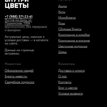
Акции
Хиты
+7 (988) 571-23-61
Монобукеты
Ростов-на-Дону, ул.
Розы
Пушкинская, 118А
круглосуточно, без перерывов
Сборные букеты
и выходных
Композиции в коробке
Актуальные цены, наличие и
условия доставки — в каталоге
Композиции в корзине
на сайте.
Цветочная подписка
Данные на странице
Шары
актуальны.
Невестам
Клиентам
Оформление свадеб
Доставка и оплата
Букеты невесты
О нас
Свадебная подписка
Контакты
Блог о цветах
Условия возврата