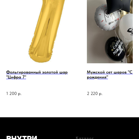
Фольгированный золотой шар
Мужской сет шаров "С д
"Цифра 7"
рождения"
1 200
р.
2 220
р.
1 код —
Каталог