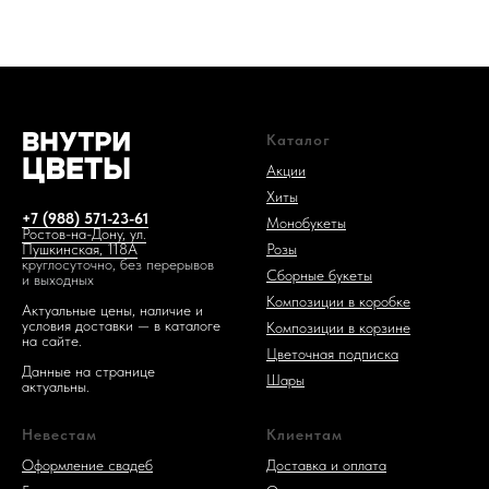
Каталог
1 код —
Акции
Хиты
+7 (988) 571-23-61
Монобукеты
Ростов-на-Дону, ул.
Розы
Пушкинская, 118А
круглосуточно, без перерывов
Сборные букеты
и выходных
Композиции в коробке
Актуальные цены, наличие и
условия доставки — в каталоге
Композиции в корзине
на сайте.
Цветочная подписка
Данные на странице
Шары
актуальны.
Невестам
Клиентам
Оформление свадеб
Доставка и оплата