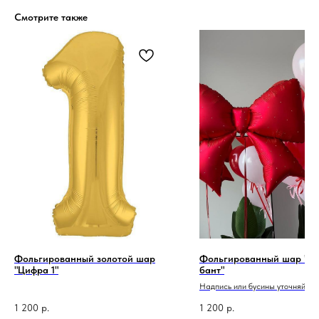
Смотрите также
Фольгированный золотой шар
Фольгированный шар "К
"Цифра 1"
бант"
Надпись или бусины уточняйте у
администратора,
делается за о
плату
1 200
р.
1 200
р.