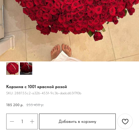
Корзина с 1001 красной розой
SKU:
288155c2-a326-455f-9c3b-dadcd65f7f0b
185 200
р.
255 450
р.
Добавить в корзину