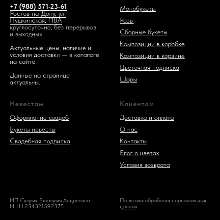
+7 (988) 571-23-61
Монобукеты
Ростов-на-Дону, ул.
Розы
Пушкинская, 118А
круглосуточно, без перерывов
Сборные букеты
и выходных
Композиции в коробке
Актуальные цены, наличие и
условия доставки — в каталоге
Композиции в корзине
на сайте.
Цветочная подписка
Данные на странице
Шары
актуальны.
Невестам
Клиентам
Оформление свадеб
Доставка и оплата
Букеты невесты
О нас
Свадебная подписка
Контакты
Блог о цветах
Условия возврата
ИП Скорик Виктория Андреевна
Политика обработки персональных
ИНН 234321592375
данных