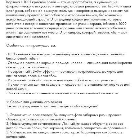
Корзина с 1001 красной розой — это не просто букет, а кульминация
флористического искусства и легенда, ставшая реальностью. Тысяча и одна
алая роза, собранная в монументальную, невероятно пышную и ароматную
композицию, представляет собой олицетворение вечной, бесконечной и
всепоглощающей страсти. Этот шедевр создан для моментов, которые
остаются в истории навсегда: предложения руки и сердца, юбилея в 1000
дней, попытки завоевать сердце королевы или самого важного события в
жизни, где сомнениям нет места. Это подарок, который говорит: «Ты — моя
единственная и навсегда».
Особенности и преимущества:
· 1001 свежая красная роза — легендарное количество, символ вечной и
бесконечной любви.
· Огромная плетеная корзина премиум-класса — специальная дизайнерская
основа для такого объема.
· Невероятный «ВАУ»-эффект — производит потрясающее, шокирующее
впечатление своим масштабом.
· Роскошный стойкий аромат — наполняет собой все пространство.
· Исключительно долгая свежесть — создается на специальном каркасе для
долгой жизни.
· Эксклюзивное исполнение — штучный заказ высочайшей сложности.
✨ Сервис для уникального заказа
Такое произведение искусства требует особого подхода:
1. Фотоотчет на всех этапах: Вы получите фото отборных роз и процесс
сборки до итогового фото готовой корзины.
2. Индивидуальное согласование: Личный менеджер обсудит с вами все
детали: точные сроки, тип корзины, возможные декоративные дополнения.
3. VIP-доставка на специальном транспорте: Гарантирует сохранность
композиции.